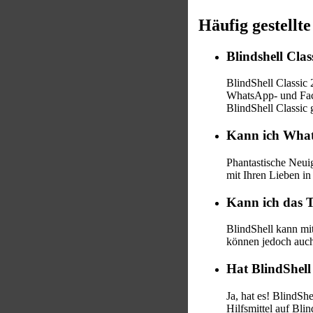
Häufig gestellt
Blindshell Clas
BlindShell Classic 
WhatsApp- und Face
BlindShell Classic
Kann ich Whats
Phantastische Neui
mit Ihren Lieben in
Kann ich das T
BlindShell kann mit
können jedoch auch
Hat BlindShell
Ja, hat es! BlindSh
Hilfsmittel auf Bli