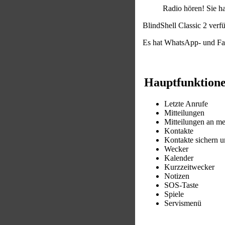
Radio hören! Sie h
BlindShell Classic 2 verf
Es hat WhatsApp- und Fac
Hauptfunktion
Letzte Anrufe
Mitteilungen
Mitteilungen an m
Kontakte
Kontakte sichern u
Wecker
Kalender
Kurzzeitwecker
Notizen
SOS-Taste
Spiele
Servismenü