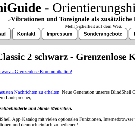
niGuide
- Orientierungshi
u können.
Vibrationen und Tonsignale als zusätzliche 
»
Mehr Sicherheit auf dem Weg.
ad
Kontakt
Impressum
Sonderangebote
Classic 2 schwarz - Grenzenlose
Software Download only
Deutschland Vorkasse: 0.00 €
Deutschland PayPal: 0.00 €
 €
EU (inkl. Schweiz) Vorkasse: 0.00 €
€
EU (inkl. Schweiz) PayPal: 0.00 €
neusten Nachrichten zu erhalten.
Neue Generation unseres BlindShell Clas
Bei dieser Versandart erhalten Sie per Email z.B. einen Lizenzschlüssel un
em Lautsprecher,
Sie erhalten also
keinen Datenträger
.
n
r sehbehinderte und blinde Menschen.
rmen. Preisänderungen, Irrtümer und technische Änderungen vorbehalten.
dShell-App-Katalog mit vielen optionalen Funktionen, Internetbrowser
tionen und dennoch einfach zu bedienen!
richt Hamburg entschieden, dass man durch die Anbringung eines Links, die Inhalte