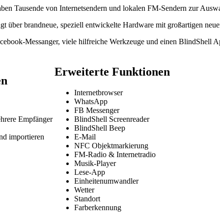
aben Tausende von Internetsendern und lokalen FM-Sendern zur Auswa
ügt über brandneue, speziell entwickelte Hardware mit großartigen ne
ebook-Messanger, viele hilfreiche Werkzeuge und einen BlindShell A
Erweiterte Funktionen
en
Internetbrowser
WhatsApp
FB Messenger
ehrere Empfänger
BlindShell Screenreader
BlindShell Beep
nd importieren
E-Mail
NFC Objektmarkierung
FM-Radio & Internetradio
Musik-Player
Lese-App
Einheitenumwandler
Wetter
Standort
Farberkennung