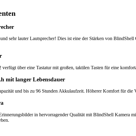
rücklich von diesen Inhalten distanziert. Hiermit distanzieren wir uns ausdrücklich
n. Diese Erklärung gilt für alle auf unserer Homepage angebrachten Links.
enten
bereit. Die Plattform finden Sie unter
http://ec.europa.eu/consumers/odr/
Unsere E-
nks
Katalog (PDF)
Sitemap
recher
 und sehr lauter Lautsprecher! Dies ist eine der Stärken von BlindShell 
r
2 verfügt über eine Tastatur mit großen, taktilen Tasten für eine komfort
 mit langer Lebensdauer
pazität und bis zu 96 Stunden Akkulaufzeit. Höherer Komfort für die 
ra
Erinnerungsbilder in hervorragender Qualität mit BlindShell Kamera m
eben.