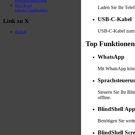
Produktvorstellung
D o t P a d
Laden Sie Ihr Telef
taktiles Grafiktablet
USB-C-Kabel
Link zu X
USB-C-Kabel zum ko
fluSoft
Top Funktionen
WhatsApp
Mit WhatsApp könne
Sprachsteueru
Steuern Sie Ihr Bli
offline.
BlindShell Ap
Benötigen Sie weit
BlindShell Scr