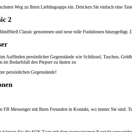
fachsten Weg zu Ihren Lieblingsapps ein. Drücken Sie einfach eine Taste
ic 2
lindShell Classic genommen und neue tolle Funktionen hinzugefügt. Da
ser
 beim Auffinden persönlicher Gegenstände wie Schlüssel, Taschen, Geld
m im Bedarfsfall den Piepser zu läuten zu
Ihre persönlichen Gegenstände!
onen
en FB Messenger mit Ihren Freunden in Kontakt, wo immer Sie sind. Tei
ion können Sie die SOS-Taste mit dem zugewiesenen Kontakt verwende