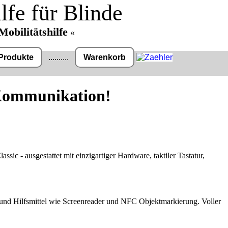
lfe für Blinde
Mobilitätshilfe
«
Produkte
..........
Warenkorb
 Kommunikation!
Präqualifizierungszertifikat
» 2021-2026
sic - ausgestattet mit einzigartiger Hardware, taktiler Tastatur,
Wir sind Ausbildungsbetrieb
d die Rechnung / Lieferschein.
[ 18595 ]
[ 11.02.2026 23:14:31 ]
 und Hilfsmittel wie Screenreader und NFC Objektmarkierung. Voller
 der gelinkten Seite ggf. mit